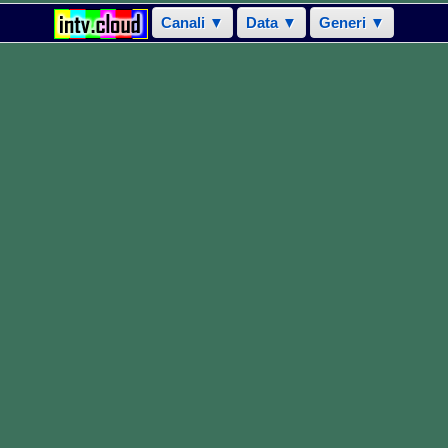
Canali ▼
Data ▼
Generi ▼