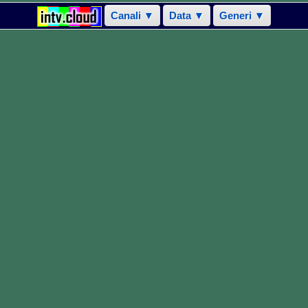
Canali ▼
Data ▼
Generi ▼