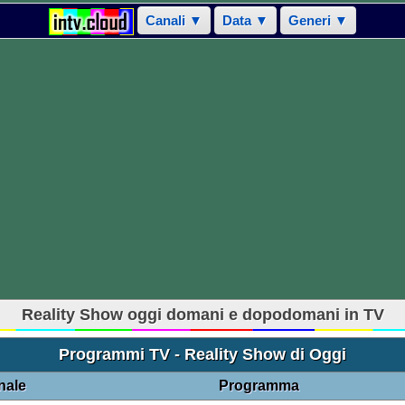
Canali ▼
Data ▼
Generi ▼
Reality Show oggi domani e dopodomani in TV
Programmi TV - Reality Show di Oggi
nale
Programma