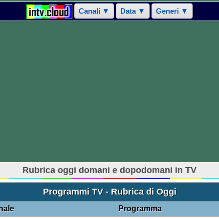
Canali ▼
Data ▼
Generi ▼
Rubrica oggi domani e dopodomani in TV
Programmi TV - Rubrica di Oggi
nale
Programma