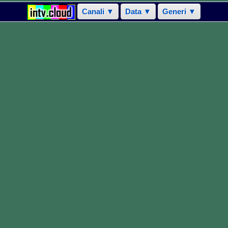
Canali ▼
Data ▼
Generi ▼