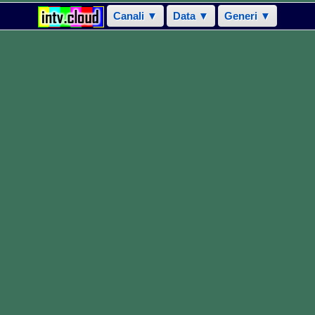
Canali ▼
Data ▼
Generi ▼