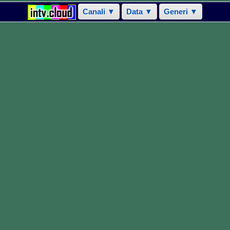
Canali ▼
Data ▼
Generi ▼