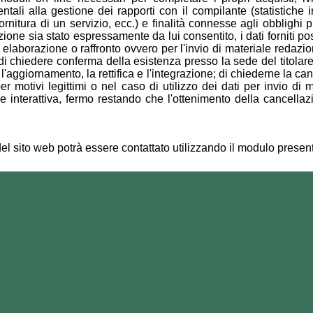
ali alla gestione dei rapporti con il compilante (statistiche i
ornitura di un servizio, ecc.) e finalità connesse agli obblighi pr
zione sia stato espressamente da lui consentito, i dati forniti p
 elaborazione o raffronto ovvero per l'invio di materiale reda
è: di chiedere conferma della esistenza presso la sede del titolar
ere l'aggiornamento, la rettifica e l'integrazione; di chiederne la 
per motivi legittimi o nel caso di utilizzo dei dati per invio di 
interattiva, fermo restando che l'ottenimento della cancellazi
el sito web potrà essere contattato utilizzando il modulo presen