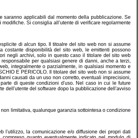
e saranno applicabili dal momento della pubblicazione. Se
 modifiche. Si consiglia all’utente di verificare regolarmente
splicite di alcun tipo. Il titoalre del sito web non si assume
la costante disponibilità del sito web, le emittenti possono
i negli archivi, solo in questo caso il titolare del sito web
to responsabile per qualsiasi genere di danni, anche a terzi,
sito web, integralmente o parzialmente, in qualsiasi momento e
CHIO E PERICOLO. Il titolare del sito web non si assume
si danni causati da un uso non corretto, eventuali imprecisioni,
parte di queste condizioni d'uso. Nel caso in cui le future
arte dell'utente del software dopo la pubblicazione dell'avviso
ma non limitativa, qualunque garanzia sottointesa o condizione
 l'utilizzo, la comunicazione e/o diffusione dei propri dati
 ivi compreso quanto eventualmente indicato nel modulo di