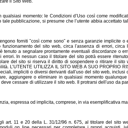
zare il Sito Web.
in qualsiasi momento: le Condizioni d’Uso così come modificat
 tale pubblicazione, si presume che l’utente abbia accettato tali
b vengono forniti "così come sono" e senza garanzie implicite o e
o funzionamento del sito web, circa l'assenza di errori, circa 
 è tenuto a segnalare prontamente eventuali discordanze o error
 errori. In nessun caso il titolare del sito potrà essere ritenu
lare del sito si riserva il diritto di sospendere o ritirare il 
sabilità. L’UTENTE UTILIZZA IL SITO WEB A SUO PROPRIO RIS
peciali, impliciti o diversi derivanti dall'uso del sito web, inclu
icare, aggiungere o eliminare in qualsiasi momento qualunque 
deve cessare di utilizzare il sito web. Il protrarsi dell'uso da p
ranzia, espressa od implicita, comprese, in via esemplificativa 
 art. 11 e 20 della L. 31/12/96 n. 675, al titolare del sito web
 i moduli on line necessari per completare i propri acquisti,