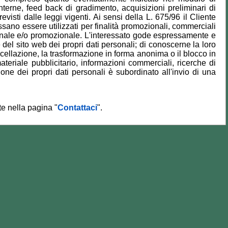
nterne, feed back di gradimento, acquisizioni preliminari di
evisti dalle leggi vigenti. Ai sensi della L. 675/96 il Cliente
ossano essere utilizzati per finalità promozionali, commerciali
zionale e/o promozionale. L'interessato gode espressamente e
e del sito web dei propri dati personali; di conoscerne la loro
cancellazione, la trasformazione in forma anonima o il blocco in
materiale pubblicitario, informazioni commerciali, ricerche di
one dei propri dati personali è subordinato all'invio di una
te nella pagina "
Contattaci
".