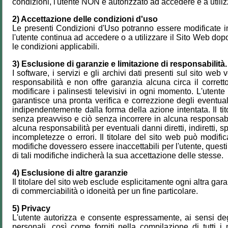
condizioni, l'utente NON è autorizzato ad accedere e a utiliz
2) Accettazione delle condizioni d'uso
Le presenti Condizioni d'Uso potranno essere modificate 
l'utente continua ad accedere o a utilizzare il Sito Web dopo
le condizioni applicabili.
3) Esclusione di garanzie e limitazione di responsabilità.
I software, i servizi e gli archivi dati presenti sul sito we
responsabilità e non offre garanzia alcuna circa il corrett
modificare i palinsesti televisivi in ogni momento. L'utente
garantisce una pronta verifica e correzzione degli eventuali
indipendentemente dalla forma della azione intentata. Il tito
senza preavviso e ciò senza incorrere in alcuna respon
alcuna responsabilità per eventuali danni diretti, indiretti, s
incompletezze o errori. Il titolare del sito web può modif
modifiche dovessero essere inaccettabili per l'utente, questi 
di tali modifiche indicherà la sua accettazione delle stesse.
4) Esclusione di altre garanzie
Il titolare del sito web esclude esplicitamente ogni altra ga
di commerciabilità o idoneità per un fine particolare.
5) Privacy
L'utente autorizza e consente espressamente, ai sensi degli
personali, così come forniti nella compilazione di tutti