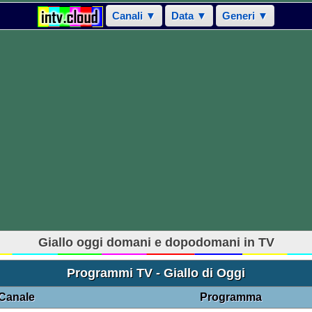
Canali ▼
Data ▼
Generi ▼
Giallo oggi domani e dopodomani in TV
Programmi TV - Giallo di Oggi
Canale
Programma