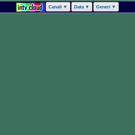
Canali ▼
Data ▼
Generi ▼