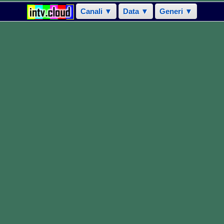
Canali ▼
Data ▼
Generi ▼