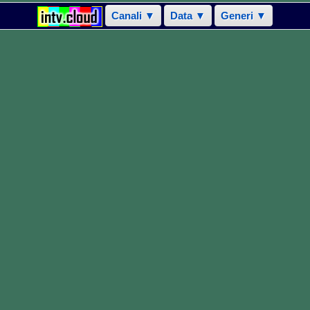
Canali ▼
Data ▼
Generi ▼