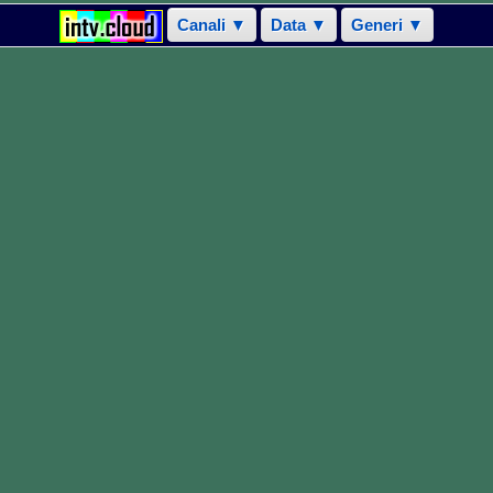
Canali ▼
Data ▼
Generi ▼