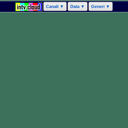
Canali ▼
Data ▼
Generi ▼