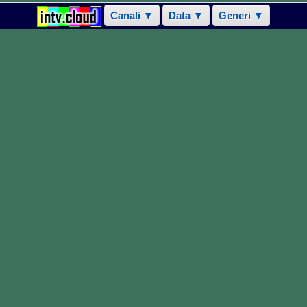
Canali ▼
Data ▼
Generi ▼